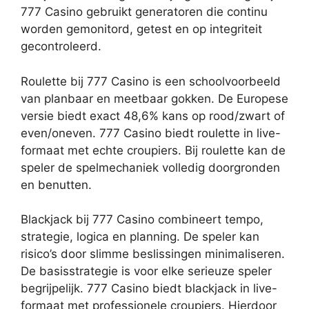
777 Casino gebruikt generatoren die continu
worden gemonitord, getest en op integriteit
gecontroleerd.
Roulette bij 777 Casino is een schoolvoorbeeld
van planbaar en meetbaar gokken. De Europese
versie biedt exact 48,6% kans op rood/zwart of
even/oneven. 777 Casino biedt roulette in live-
formaat met echte croupiers. Bij roulette kan de
speler de spelmechaniek volledig doorgronden
en benutten.
Blackjack bij 777 Casino combineert tempo,
strategie, logica en planning. De speler kan
risico’s door slimme beslissingen minimaliseren.
De basisstrategie is voor elke serieuze speler
begrijpelijk. 777 Casino biedt blackjack in live-
formaat met professionele croupiers. Hierdoor