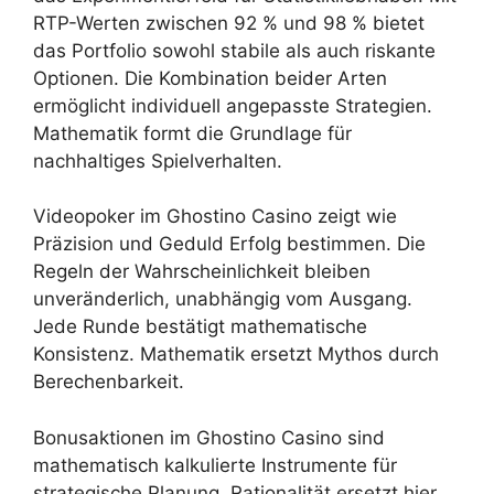
RTP-Werten zwischen 92 % und 98 % bietet
das Portfolio sowohl stabile als auch riskante
Optionen. Die Kombination beider Arten
ermöglicht individuell angepasste Strategien.
Mathematik formt die Grundlage für
nachhaltiges Spielverhalten.
Videopoker im Ghostino Casino zeigt wie
Präzision und Geduld Erfolg bestimmen. Die
Regeln der Wahrscheinlichkeit bleiben
unveränderlich, unabhängig vom Ausgang.
Jede Runde bestätigt mathematische
Konsistenz. Mathematik ersetzt Mythos durch
Berechenbarkeit.
Bonusaktionen im Ghostino Casino sind
mathematisch kalkulierte Instrumente für
strategische Planung. Rationalität ersetzt hier