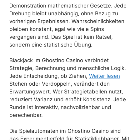
Demonstration mathematischer Gesetze. Jede
Drehung bleibt unabhängig, ohne Bezug zu
vorherigen Ergebnissen. Wahrscheinlichkeiten
bleiben konstant, egal wie viele Spins
vergangen sind. Das Spiel ist kein Rätsel,
sondern eine statistische Übung.
Blackjack im Ghostino Casino verbindet
Strategie, Berechnung und menschliche Logik.
Jede Entscheidung, ob Ziehen,
Weiter lesen
Stehen oder Verdoppeln, verändert den
Erwartungswert. Wer Strategietabellen nutzt,
reduziert Varianz und erhöht Konsistenz. Jede
Runde ist interaktiv, nachvollziehbar und
berechenbar.
Die Spielautomaten im Ghostino Casino sind
das Experimentierfeld für Statistikliebhaber. Mit