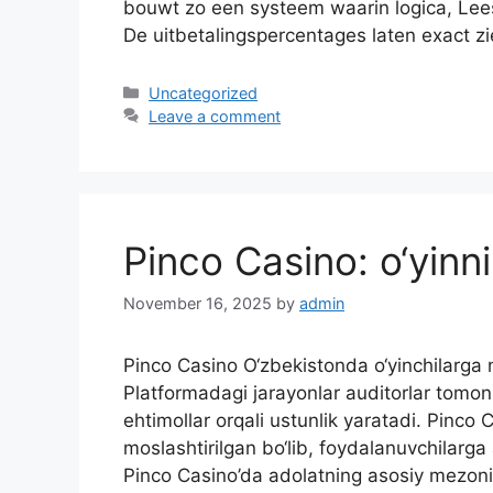
bouwt zo een systeem waarin logica, Lees
De uitbetalingspercentages laten exact z
Categories
Uncategorized
Leave a comment
Pinco Casino: o‘yinn
November 16, 2025
by
admin
Pinco Casino O‘zbekistonda o‘yinchilarga n
Platformadagi jarayonlar auditorlar tomon
ehtimollar orqali ustunlik yaratadi. Pinco
moslashtirilgan bo‘lib, foydalanuvchilarga 
Pinco Casino’da adolatning asosiy mezoni 