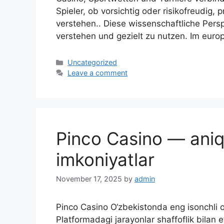
Spieler, ob vorsichtig oder risikofreudig,
verstehen.. Diese wissenschaftliche Persp
verstehen und gezielt zu nutzen. Im eur
Categories
Uncategorized
Leave a comment
Pinco Casino — aniq 
imkoniyatlar
November 17, 2025
by
admin
Pinco Casino O‘zbekistonda eng isonchli o
Platformadagi jarayonlar shaffoflik bilan e’