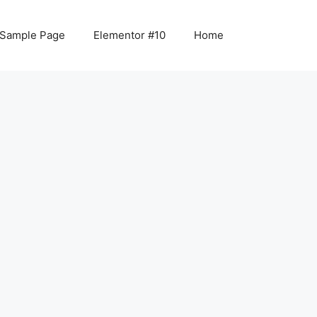
Sample Page
Elementor #10
Home